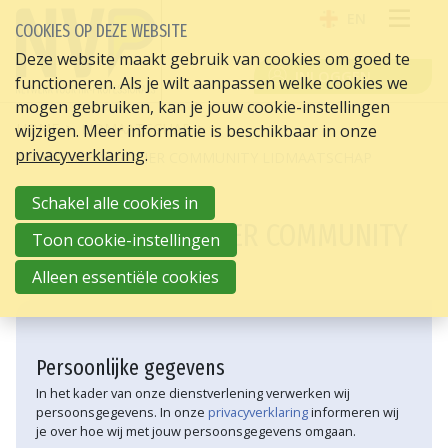
EN
COOKIES OP DEZE WEBSITE
OPE
Deze website maakt gebruik van cookies om goed te
INLOGGEN
functioneren. Als je wilt aanpassen welke cookies we
ME
mogen gebruiken, kan je jouw cookie-instellingen
HOME
LIDMAATSCHAP
wijzigen. Meer informatie is beschikbaar in onze
privacyverklaring
.
AANMELDFORMULIER COMMUNITY LIDMAATSCHAP
Schakel alle cookies in
AANMELDFORMULIER COMMUNITY
Toon cookie-instellingen
LIDMAATSCHAP
Alleen essentiële cookies
Persoonlijke gegevens
In het kader van onze dienstverlening verwerken wij
persoonsgegevens. In onze
privacyverklaring
informeren wij
je over hoe wij met jouw persoonsgegevens omgaan.