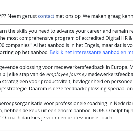
NVP? Neem gerust
contact
met ons op. We maken graag kenni
earn the skills you need to advance your career and remain r
the most comprehensive program of accredited Digital HR & 
00 companies." Al het aanbod is in het Engels, maar dat is 
korting op het aanbod.
Bekijk het interessante aanbod en me
gevende oplossing voor medewerkersfeedback in Europa. Me
bij elke stap van de
employee journey
medewerkersfeedbac
 strategieën voor productiviteit, bevlogenheid en persone
rijfsstrategie. Daarom is deze feedbackoplossing speciaal 
 beroepsorganisatie voor professionele coaching in Nederl
, hebben de keus uit een enorm aanbod. NOBCO helpt bij he
CO-coach dan kies je voor een professionele coach.