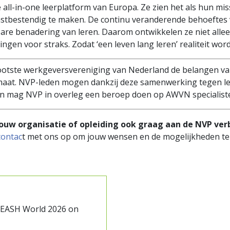
e all-in-one leerplatform van Europa. Ze zien het als hun mi
tbestendig te maken. De continu veranderende behoeftes 
re benadering van leren. Daarom ontwikkelen ze niet alle
ngen voor straks. Zodat ‘een leven lang leren’ realiteit wor
ootste werkgeversvereniging van Nederland de belangen va
imaat. NVP-leden mogen dankzij deze samenwerking tegen l
 mag NVP in overleg een beroep doen op AWVN specialisten
 jouw organisatie of opleiding ook graag aan de NVP ver
contac
t met ons op om jouw wensen en de mogelijkheden te
LEASH World 2026 on