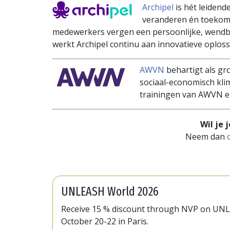
Archipel
is hét leidend
veranderen én toekoms
medewerkers vergen een persoonlijke, wendba
werkt Archipel continu aan innovatieve oplossi
AWVN
behartigt als gr
sociaal-economisch kl
trainingen van AWVN en
Wil je
Neem dan
UNLEASH World 2026
Receive 15 % discount through NVP on UN
October 20-22 in Paris.