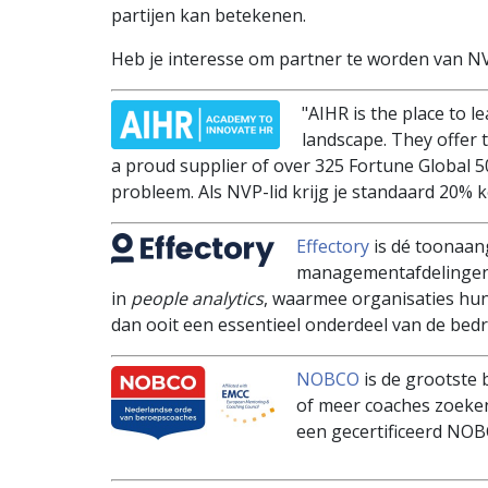
partijen kan betekenen.
Heb je interesse om partner te worden van 
"AIHR is the place to l
landscape. They offer 
a proud supplier of over 325 Fortune Global 5
probleem. Als NVP-lid krijg je standaard 20% 
Effectory
is dé toonaan
managementafdelingen 
in
people analytics
, waarmee organisaties hun
dan ooit een essentieel onderdeel van de bed
NOBCO
is de grootste
of meer coaches zoeken
een gecertificeerd NOB