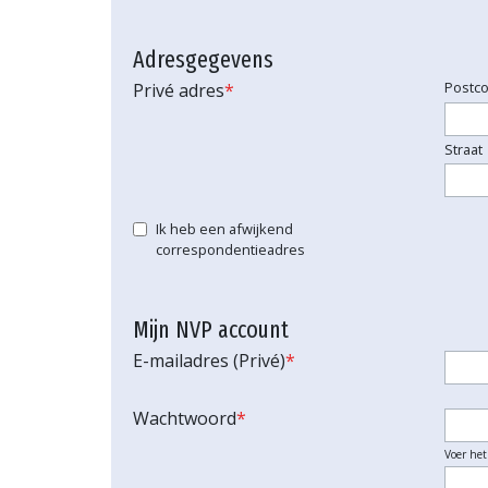
Adresgegevens
Postc
Privé adres
*
Straat
Ik heb een afwijkend
correspondentieadres
Mijn NVP account
E-mailadres (Privé)
*
Wachtwoord
*
Voer he