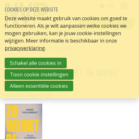
EN
COOKIES OP DEZE WEBSITE
OPE
Deze website maakt gebruik van cookies om goed te
INLOGGEN
functioneren. Als je wilt aanpassen welke cookies we
ME
mogen gebruiken, kan je jouw cookie-instellingen
HOME
VAKONTWIKKELING
TIPS
wijzigen. Meer informatie is beschikbaar in onze
privacyverklaring
.
RECENSIES 'ZO WERKT DE MENS'
Schakel alle cookies in
RECENSIES 'ZO WERKT DE MENS'
Toon cookie-instellingen
Zo werkt de mens
Alleen essentiële cookies
van Marc Vollebregt