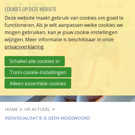
EN
COOKIES OP DEZE WEBSITE
OPE
Deze website maakt gebruik van cookies om goed te
INLOGGEN
functioneren. Als je wilt aanpassen welke cookies we
ME
mogen gebruiken, kan je jouw cookie-instellingen
wijzigen. Meer informatie is beschikbaar in onze
privacyverklaring
.
Schakel alle cookies in
Toon cookie-instellingen
Alleen essentiële cookies
HOME
HR ACTUEEL
INDIVIDUALISATIE IS GEEN MODEWOORD