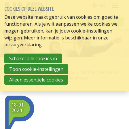
EN
COOKIES OP DEZE WEBSITE
OPE
Deze website maakt gebruik van cookies om goed te
INLOGGEN
functioneren. Als je wilt aanpassen welke cookies we
ME
mogen gebruiken, kan je jouw cookie-instellingen
wijzigen. Meer informatie is beschikbaar in onze
privacyverklaring
.
Schakel alle cookies in
HOME
HR ACTUEEL
Toon cookie-instellingen
DE SOLLICITATIECODE ALS LEIDRAAD: DE TRANSFORMATIE
VAN HR NAAR MAXIMALE WAARDECREATIE
Alleen essentiële cookies
18-01-
2024