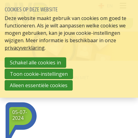
EN
COOKIES OP DEZE WEBSITE
OPE
Deze website maakt gebruik van cookies om goed te
INLOGGEN
functioneren. Als je wilt aanpassen welke cookies we
ME
mogen gebruiken, kan je jouw cookie-instellingen
wijzigen. Meer informatie is beschikbaar in onze
privacyverklaring
.
Schakel alle cookies in
HOME
HR ACTUEEL
Toon cookie-instellingen
HOE HR HET BESTE OM KAN GAAN MET
ARBEIDSMARKTKRAPTE
Alleen essentiële cookies
05-07-
2024