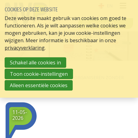
EN
COOKIES OP DEZE WEBSITE
OPE
Deze website maakt gebruik van cookies om goed te
INLOGGEN
functioneren. Als je wilt aanpassen welke cookies we
ME
mogen gebruiken, kan je jouw cookie-instellingen
wijzigen. Meer informatie is beschikbaar in onze
privacyverklaring
.
Schakel alle cookies in
HOME
HR ACTUEEL
Toon cookie-instellingen
HOE HR-MANAGERS LEREN SLIM ORGANISEREN ZONDER
EXTRA BUDGET
Alleen essentiële cookies
11-05-
2026