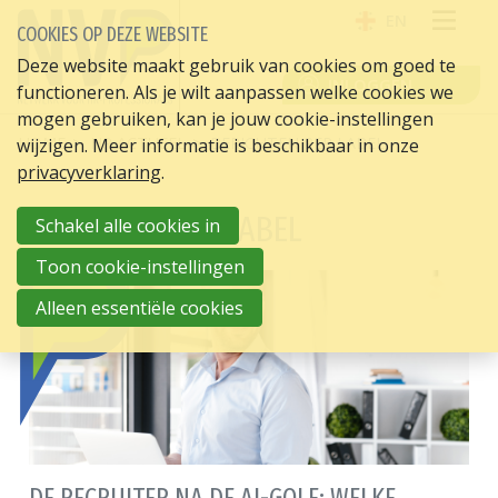
EN
COOKIES OP DEZE WEBSITE
OPE
Deze website maakt gebruik van cookies om goed te
INLOGGEN
functioneren. Als je wilt aanpassen welke cookies we
ME
mogen gebruiken, kan je jouw cookie-instellingen
HOME
HR ACTUEEL
BERICHTEN PER LABEL
wijzigen. Meer informatie is beschikbaar in onze
privacyverklaring
.
BERICHTEN PER LABEL
Schakel alle cookies in
Toon cookie-instellingen
20-07-
Alleen essentiële cookies
2026
DE RECRUITER NA DE AI-GOLF: WELKE