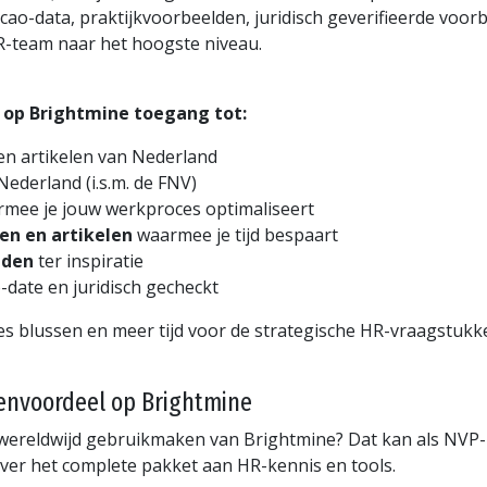
 cao-data, praktijkvoorbeelden, juridisch geverifieerde voo
w HR-team naar het hoogste niveau.
l op Brightmine toegang tot:
en artikelen van Nederland
Nederland (i.s.m. de FNV)
mee je jouw werkproces optimaliseert
en en artikelen
waarmee je tijd bespaart
lden
ter inspiratie
to-date en juridisch gecheckt
s blussen en meer tijd voor de strategische HR-vraagstukke
denvoordeel op Brightmine
s wereldwijd gebruikmaken van Brightmine? Dat kan als NVP-
ver het complete pakket aan HR-kennis en tools.