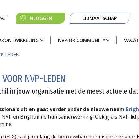
Knop
ACT
INLOGGEN
LIDMAATSCHAP
navigatie
AKONTWIKKELING
NVP-HR COMMUNITY
VACA
VP-LEDEN
L VOOR NVP-LEDEN
hil in jouw organisatie met de meest actuele da
ssionals uit en gaat verder onder de nieuwe naam
Brig
 NVP en Brightmine hun samenwerking! Ook jij als NVP-lid p
mine.
n RELX) is al jarenlang dé betrouwbare kennispartner voor