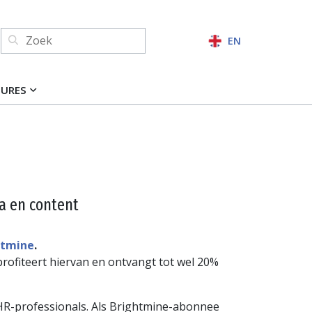
Zoeken:
EN
ZOEKEN
TURES
ta en content
htmine
.
rofiteert hiervan en ontvangt tot wel 20%
 HR-professionals. Als Brightmine-abonnee