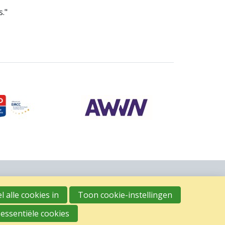
s."
l alle cookies in
Toon cookie-instellingen
 essentiële cookies