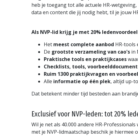
heb je toegang tot alle actuele HR-wetgeving,
data en content die jij nodig hebt, til je jou
Als NVP-lid krijg je met 20% ledenvoordee
Het
meest complete aanbod
HR-tools 
De
grootste verzameling van cao's
in 
Praktische tools en praktijkcases
waar
Checklists, tools, voorbeelddocument
Ruim 1300 praktijkvragen en voorbee
Alle
informatie op één plek
, altijd up-
Dat betekent minder tijd besteden aan brandje
Exclusief voor NVP-leden: tot 20% le
Wil je net als 40.000 andere HR-Professional
met je NVP-lidmaatschap beschik je hiermee o