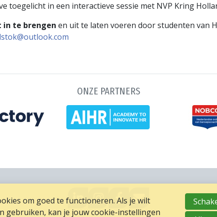
e toegelicht in een interactieve sessie met NVP Kring Holla
 in te brengen
en uit te laten voeren door studenten van
jlstok@outlook.com
ONZE PARTNERS
GA
GO
GA
MAIL
kies om goed te functioneren. Als je wilt
Schake
NAAR
TO
NAAR
NAAR
gebruiken, kan je jouw cookie-instellingen