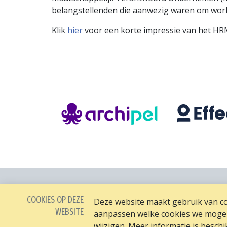
belangstellenden die aanwezig waren om work
Klik
hier
voor een korte impressie van het HR
COOKIES OP DEZE
Deze website maakt gebruik van coo
WEBSITE
aanpassen welke cookies we mogen 
wijzigen. Meer informatie is besch