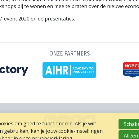
shops bij te wonen en mee te praten over de nieuwe econo
M event 2020 en de presentaties.
ONZE PARTNERS
GA
GO
GA
MAIL
kies om goed te functioneren. Als je wilt
Schake
NAAR
TO
NAAR
NAAR
gebruiken, kan je jouw cookie-instellingen
LINKEDIN
INSTAGRAM
FACEBOOK
ONS
Alleen
ikbaar in onze
privacyverklaring
.