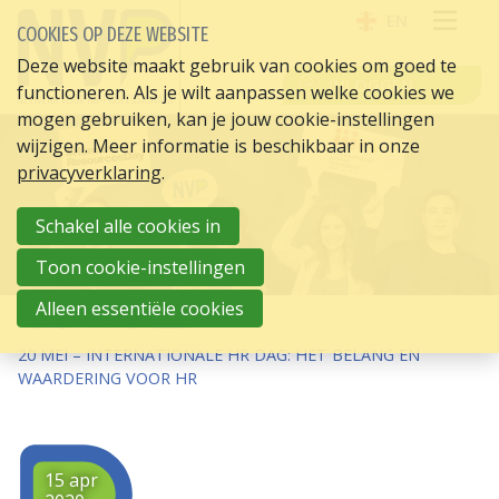
EN
COOKIES OP DEZE WEBSITE
OPE
Deze website maakt gebruik van cookies om goed te
INLOGGEN
functioneren. Als je wilt aanpassen welke cookies we
ME
mogen gebruiken, kan je jouw cookie-instellingen
wijzigen. Meer informatie is beschikbaar in onze
privacyverklaring
.
Schakel alle cookies in
Toon cookie-instellingen
Alleen essentiële cookies
HOME
HR ACTUEEL
20 MEI – INTERNATIONALE HR DAG: HET BELANG EN
WAARDERING VOOR HR
15 apr