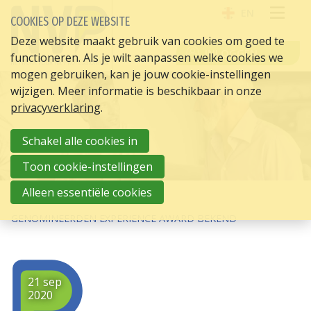
EN
COOKIES OP DEZE WEBSITE
OPE
Deze website maakt gebruik van cookies om goed te
INLOGGEN
functioneren. Als je wilt aanpassen welke cookies we
ME
mogen gebruiken, kan je jouw cookie-instellingen
wijzigen. Meer informatie is beschikbaar in onze
privacyverklaring
.
Schakel alle cookies in
Toon cookie-instellingen
Alleen essentiële cookies
HOME
HR ACTUEEL
GENOMINEERDEN EXPERIENCE AWARD BEKEND
21 sep
2020