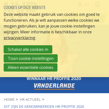
EN
COOKIES OP DEZE WEBSITE
OPE
Deze website maakt gebruik van cookies om goed te
INLOGGEN
functioneren. Als je wilt aanpassen welke cookies we
ME
mogen gebruiken, kan je jouw cookie-instellingen
wijzigen. Meer informatie is beschikbaar in onze
privacyverklaring
.
Schakel alle cookies in
Toon cookie-instellingen
Alleen essentiële cookies
HOME
HR ACTUEEL
DIT ZIJN DE GENOMINEERDEN HR-PROFFIE 2020