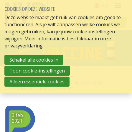
EN
COOKIES OP DEZE WEBSITE
OPE
Deze website maakt gebruik van cookies om goed te
INLOGGEN
functioneren. Als je wilt aanpassen welke cookies we
ME
mogen gebruiken, kan je jouw cookie-instellingen
wijzigen. Meer informatie is beschikbaar in onze
privacyverklaring
.
Schakel alle cookies in
Toon cookie-instellingen
HOME
HR ACTUEEL
Alleen essentiële cookies
VACCINATIE RONDOM SOLLICITATIE. BENT U AL
GEVACCINEERD TEGEN COVID19?
3 feb
2021