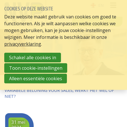
EN
COOKIES OP DEZE WEBSITE
OPE
Deze website maakt gebruik van cookies om goed te
INLOGGEN
functioneren. Als je wilt aanpassen welke cookies we
ME
mogen gebruiken, kan je jouw cookie-instellingen
wijzigen. Meer informatie is beschikbaar in onze
privacyverklaring
.
Schakel alle cookies in
Toon cookie-instellingen
Alleen essentiële cookies
HOME
HR ACTUEEL
VARIABELE BELONING VOOR SALES, WERKT HET WEL OF
NIET?
31 mei