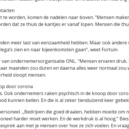
ntacten
jkt te worden, komen de nadelen naar boven. "Mensen maken
rden dat ze thuis de kantjes er vanaf lopen. Mensen die thu
aanden meer last van eenzaamheid hebben. Maar ook ander
llega’s zien en naar bijeenkomsten gaan’’, weet Fortuin.
 van ondernemersorganisatie ONL. "Mensen ervaren druk. Dat l
paar maanden zou duren en daarna alles weer normaal zou w
erheid sloopt mensen.
op door corona
ss. Ook ondernemers raken psychisch in de knoop door coro
d kunnen bellen. En die is al zeker tienduizend keer gebeld.
ersoneel. ,,Bedrijven die goed draaien, hebben moeite om n
ersoneel harder moet werken. En de werkdruk is al hoog.’’ B
 gesprek aan met je mensen over hoe ze zich voelen. En vraag