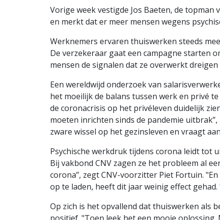
Vorige week vestigde Jos Baeten, de topman v
en merkt dat er meer mensen wegens psychisc
Werknemers ervaren thuiswerken steeds meer 
De verzekeraar gaat een campagne starten o
mensen de signalen dat ze overwerkt dreigen
Een wereldwijd onderzoek van salarisverwerke
het moeilijk de balans tussen werk en privé t
de coronacrisis op het privéleven duidelijk zi
moeten inrichten sinds de pandemie uitbrak”, z
zware wissel op het gezinsleven en vraagt aa
Psychische werkdruk tijdens corona leidt tot ui
Bij vakbond CNV zagen ze het probleem al ee
corona’’, zegt CNV-voorzitter Piet Fortuin. "En
op te laden, heeft dit jaar weinig effect gehad
Op zich is het opvallend dat thuiswerken als 
positief. "Toen leek het een mooie oplossing. 