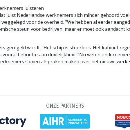
erknemers luisteren
kt dat juist Nederlandse werknemers zich minder gehoord v
rol weggelegd voor de overheid. "We hebben al eerder aang
mische steun voor bedrijven, maar er moet ook aandacht 
l iets geregeld wordt. "Het schip is stuurloos. Het kabinet re
ooral behoefte aan duidelijkheid. "Nu weten ondernemers ni
n werknemers samen afspraken maken over het nieuwe werke
ONZE PARTNERS