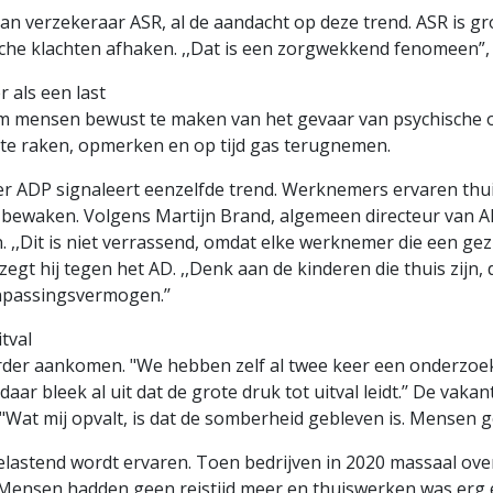
an verzekeraar ASR, al de aandacht op deze trend. ASR is g
he klachten afhaken. ,,Dat is een zorgwekkend fenomeen”,
als een last
m mensen bewust te maken van het gevaar van psychische 
 te raken, opmerken en op tijd gas terugnemen.
r ADP signaleert eenzelfde trend. Werknemers ervaren thui
e bewaken. Volgens Martijn Brand, algemeen directeur van AD
en. ,,Dit is niet verrassend, omdat elke werknemer die een ge
egt hij tegen het AD. ,,Denk aan de kinderen die thuis zijn, 
npassingsvermogen.’’
tval
rder aankomen. "We hebben zelf al twee keer een onderzoek
 daar bleek al uit dat de grote druk tot uitval leidt.’’ De vak
. "Wat mij opvalt, is dat de somberheid gebleven is. Mensen ge
belastend wordt ervaren. Toen bedrijven in 2020 massaal ov
Mensen hadden geen reistijd meer en thuiswerken was erg eff