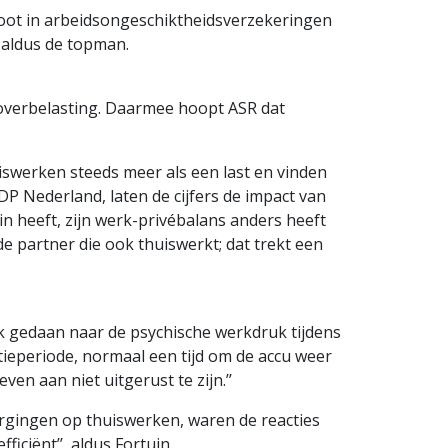
root in arbeidsongeschiktheidsverzekeringen
 aldus de topman.
overbelasting. Daarmee hoopt ASR dat
swerken steeds meer als een last en vinden
P Nederland, laten de cijfers de impact van
zin heeft, zijn werk-privébalans anders heeft
de partner die ook thuiswerkt; dat trekt een
 gedaan naar de psychische werkdruk tijdens
antieperiode, normaal een tijd om de accu weer
ven aan niet uitgerust te zijn.’’
ergingen op thuiswerken, waren de reacties
iciënt’’, aldus Fortuin.