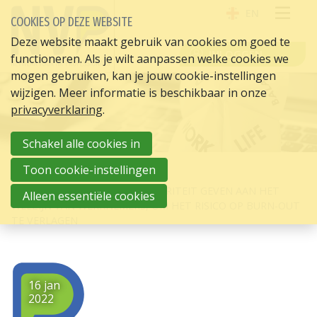
EN
COOKIES OP DEZE WEBSITE
OPE
Deze website maakt gebruik van cookies om goed te
INLOGGEN
functioneren. Als je wilt aanpassen welke cookies we
ME
mogen gebruiken, kan je jouw cookie-instellingen
wijzigen. Meer informatie is beschikbaar in onze
privacyverklaring
.
Schakel alle cookies in
Toon cookie-instellingen
HOME
HR ACTUEEL
BEDRIJVEN MOETEN MEER PRIORITEIT GEVEN AAN HET
Alleen essentiële cookies
WELZIJN VAN WERKNEMERS, OM HET RISICO OP BURN-OUT
TE VERLAGEN
16 jan
2022