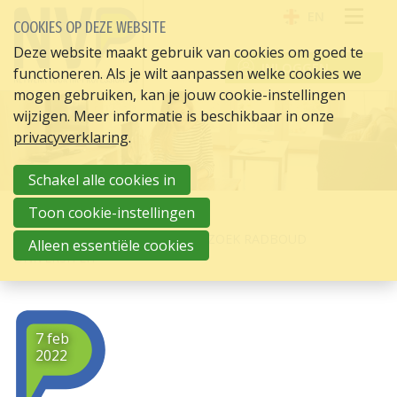
EN
COOKIES OP DEZE WEBSITE
OPE
Deze website maakt gebruik van cookies om goed te
INLOGGEN
functioneren. Als je wilt aanpassen welke cookies we
ME
mogen gebruiken, kan je jouw cookie-instellingen
wijzigen. Meer informatie is beschikbaar in onze
privacyverklaring
.
Schakel alle cookies in
Toon cookie-instellingen
HOME
HR ACTUEEL
GEZOCHT DEELNEMERS ONDERZOEK RADBOUD
Alleen essentiële cookies
UNIVERSITEIT
7 feb
2022