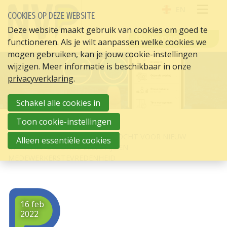
EN
COOKIES OP DEZE WEBSITE
OPE
Deze website maakt gebruik van cookies om goed te
INLOGGEN
functioneren. Als je wilt aanpassen welke cookies we
ME
mogen gebruiken, kan je jouw cookie-instellingen
wijzigen. Meer informatie is beschikbaar in onze
privacyverklaring
.
Schakel alle cookies in
Toon cookie-instellingen
HOME
HR ACTUEEL
KLANKBORDGROEP-LEDEN GEZOCHT VOOR NIEUW
Alleen essentiële cookies
INITIATIEF GEZONDE LEEFSTIJL EN
MEDEWERKERSTEVREDENHEID
16 feb
2022