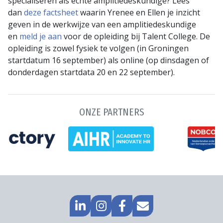
specialiseren als echte amplitiedeskundige? Lees
dan
deze factsheet
waarin Yrenee en Ellen je inzicht
geven in de werkwijze van een amplitiedeskundige
en
meld je aan
voor de opleiding bij Talent College. De
opleiding is zowel fysiek te volgen (in Groningen
startdatum 16 september) als online (op dinsdagen of
donderdagen startdata 20 en 22 september).
ONZE PARTNERS
GA
GO
GA
MAIL
NAAR
TO
NAAR
NAAR