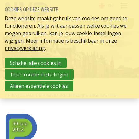
EN
COOKIES OP DEZE WEBSITE
OPE
Deze website maakt gebruik van cookies om goed te
INLOGGEN
functioneren. Als je wilt aanpassen welke cookies we
ME
mogen gebruiken, kan je jouw cookie-instellingen
wijzigen. Meer informatie is beschikbaar in onze
privacyverklaring
.
Schakel alle cookies in
Toon cookie-instellingen
Alleen essentiële cookies
HOME
HR ACTUEEL
PRINSJESDAG: DE ARBEIDSRECHTELIJKE HIGHLIGHTS
30 sep
2022