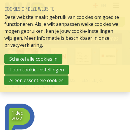
EN
COOKIES OP DEZE WEBSITE
OPE
Deze website maakt gebruik van cookies om goed te
INLOGGEN
functioneren. Als je wilt aanpassen welke cookies we
ME
mogen gebruiken, kan je jouw cookie-instellingen
wijzigen. Meer informatie is beschikbaar in onze
privacyverklaring
.
Schakel alle cookies in
Toon cookie-instellingen
HOME
HR ACTUEEL
Alleen essentiële cookies
GENOMINEERDEN HR PROFFIE 2022 - FEESTELIJKE
UITREIKING 1 DECEMBER!
1 dec
2022