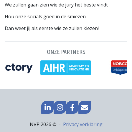
We zullen gaan zien wie de jury het beste vindt
Hou onze socials goed in de smiezen
Dan weet jij als eerste wie ze zullen kiezen!
ONZE PARTNERS
GA
GO
GA
MAIL
NAAR
TO
NAAR
NAAR
LINKEDIN
INSTAGRAM
FACEBOOK
ONS
Footer
NVP 2026 ©
Privacy verklaring
navigatie