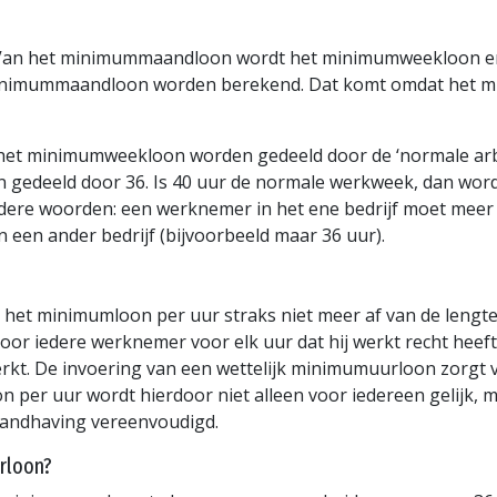
 Van het minimummaandloon wordt het minimumweekloon e
nimummaandloon worden berekend. Dat komt omdat het mini
t minimumweekloon worden gedeeld door de ‘normale arbei
 gedeeld door 36. Is 40 uur de normale werkweek, dan wor
ndere woorden: een werknemer in het ene bedrijf moet meer
n een ander bedrijf (bijvoorbeeld maar 36 uur).
et minimumloon per uur straks niet meer af van de lengte
oor iedere werknemer voor elk uur dat hij werkt recht heef
 werkt. De invoering van een wettelijk minimumuurloon zorgt 
er uur wordt hierdoor niet alleen voor iedereen gelijk, ma
andhaving vereenvoudigd.
rloon?