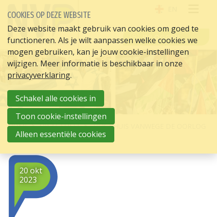
EN
COOKIES OP DEZE WEBSITE
OPE
Deze website maakt gebruik van cookies om goed te
INLOGGEN
functioneren. Als je wilt aanpassen welke cookies we
ME
mogen gebruiken, kan je jouw cookie-instellingen
wijzigen. Meer informatie is beschikbaar in onze
privacyverklaring
.
Schakel alle cookies in
Toon cookie-instellingen
HOME
HR ACTUEEL
ZIEK THUIS VANWEGE DE OORLOG
Alleen essentiële cookies
20 okt
2023