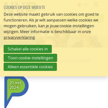
EN
COOKIES OP DEZE WEBSITE
OPE
Deze website maakt gebruik van cookies om goed te
INLOGGEN
functioneren. Als je wilt aanpassen welke cookies we
ME
mogen gebruiken, kan je jouw cookie-instellingen
wijzigen. Meer informatie is beschikbaar in onze
privacyverklaring
.
Schakel alle cookies in
HOME
HR ACTUEEL
Toon cookie-instellingen
NVP PRESENTEERT CODE VOOR SOCIALE VEILIGHEID
Alleen essentiële cookies
21 mrt
2024