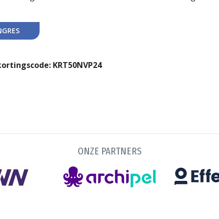
NGRES
kortingscode:
KRT50NVP24
ONZE PARTNERS