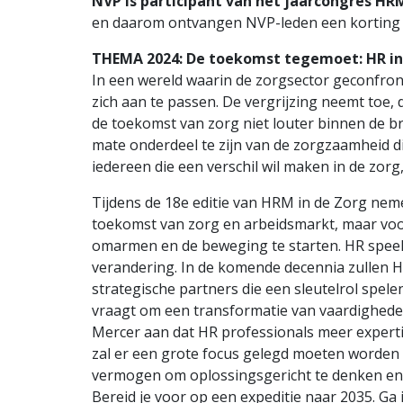
NVP is participant van het jaarcongres HRM
en daarom ontvangen NVP-leden een korting 
THEMA 2024: De toekomst tegemoet: HR in 
In een wereld waarin de zorgsector geconfron
zich aan te passen. De vergrijzing neemt toe, 
de toekomst van zorg niet louter binnen de b
mate onderdeel te zijn van de zorgzaamheid d
iedereen die een verschil wil maken in de zorg
Tijdens de 18e editie van HRM in de Zorg nem
toekomst van zorg en arbeidsmarkt, maar voo
omarmen en de beweging te starten. HR speelt e
verandering. In de komende decennia zullen H
strategische partners die een sleutelrol spel
vraagt om een transformatie van vaardighede
Mercer aan dat HR professionals meer experti
zal er een grote focus gelegd moeten worden op
vermogen om oplossingsgericht te denken en he
Bereid je voor op een expeditie naar 2035. G