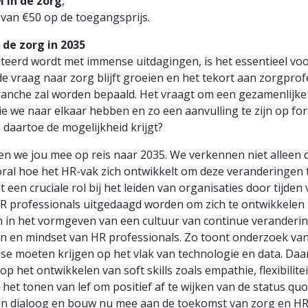
 in de zorg
,
van €50 op de toegangsprijs.
de zorg in 2035
teerd wordt met immense uitdagingen, is het essentieel vo
de vraag naar zorg blijft groeien en het tekort aan zorgprofe
ranche zal worden bepaald. Het vraagt om een gezamenlijke
ie we naar elkaar hebben en zo een aanvulling te zijn op f
, daartoe de mogelijkheid krijgt?
en we jou mee op reis naar 2035. We verkennen niet alleen 
ral hoe het HR-vak zich ontwikkelt om deze veranderingen 
en cruciale rol bij het leiden van organisaties door tijden
R professionals uitgedaagd worden om zich te ontwikkelen 
en in het vormgeven van een cultuur van continue veranderin
n en mindset van HR professionals. Zo toont onderzoek va
se moeten krijgen op het vlak van technologie en data. Daa
 het ontwikkelen van soft skills zoals empathie, flexibilitei
t tonen van lef om positief af te wijken van de status quo
a in dialoog en bouw nu mee aan de toekomst van zorg en HR