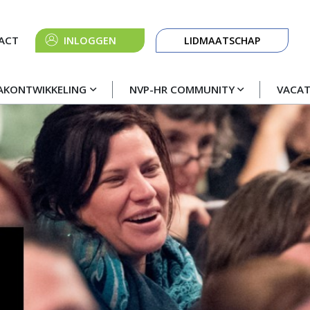
Knop
ACT
INLOGGEN
LIDMAATSCHAP
navigatie
AKONTWIKKELING
NVP-HR COMMUNITY
VACA