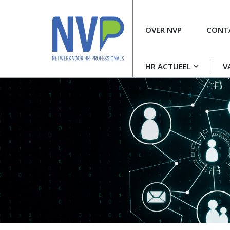
Meta
OVER NVP
CONT
navigatie
Hoofdnavigatie
HR ACTUEEL
V