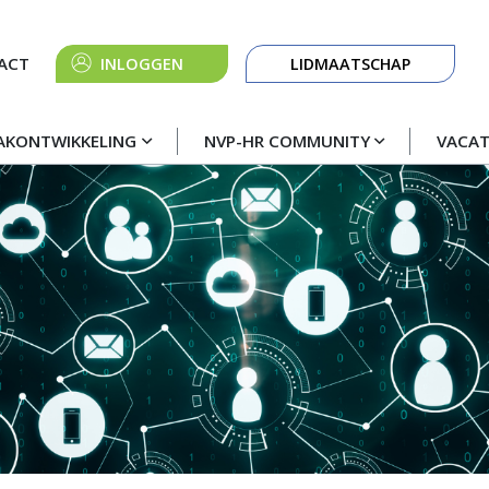
Knop
ACT
INLOGGEN
LIDMAATSCHAP
navigatie
AKONTWIKKELING
NVP-HR COMMUNITY
VACA