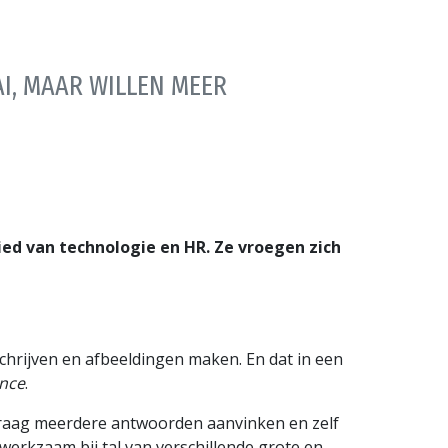
I, MAAR WILLEN MEER
ied van technologie en HR. Ze vroegen zich
hrijven en afbeeldingen maken. En dat in een
ence
.
vraag meerdere antwoorden aanvinken en zelf
erkzaam bij tal van verschillende grote en