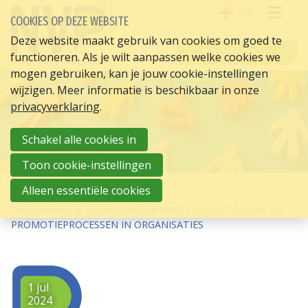
EN
COOKIES OP DEZE WEBSITE
OPE
Deze website maakt gebruik van cookies om goed te
INLOGGEN
functioneren. Als je wilt aanpassen welke cookies we
ME
mogen gebruiken, kan je jouw cookie-instellingen
wijzigen. Meer informatie is beschikbaar in onze
privacyverklaring
.
Schakel alle cookies in
Toon cookie-instellingen
Alleen essentiële cookies
HOME
HR ACTUEEL
DISCRIMINATIE VOORKOMEN BINNEN DOORSTROOM- EN
PROMOTIEPROCESSEN IN ORGANISATIES
1 jul
2024