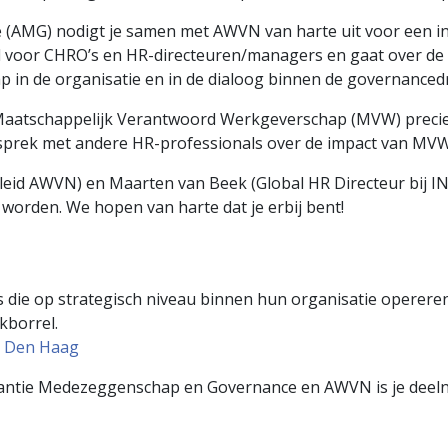
 (AMG) nodigt je samen met AWVN van harte uit voor een 
d voor CHRO’s en HR-directeuren/managers en gaat over de 
in de organisatie en in de dialoog binnen de governanced
aatschappelijk Verantwoord Werkgeverschap (MVW) precies 
esprek met andere HR-professionals over de impact van MVW
eid AWVN) en Maarten van Beek (Global HR Directeur bij IN
 worden. We hopen van harte dat je erbij bent!
s die op strategisch niveau binnen hun organisatie operere
kborrel.
W Den Haag
iantie Medezeggenschap en Governance en AWVN is je deelna