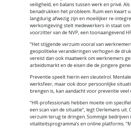
veiligheid, en balans tussen werk en privé. Al
benadrukken het probleem. Ruim een kwart va
langdurig afwezig zijn en moeilijker re-integr
werkomgeving stelt medewerkers in staat om h
voorzitter van de NVP, een toonaangevend H
“Het stijgende verzuim vooral van werknemers
geopolitieke veranderingen verhogen de druk
vereist dan ook maatwerk om werknemers gezond
arbeidsmarkt en de eisen die de jongere genera
Preventie speelt hierin een sleutelrol. Menta
werksfeer, maar ook door persoonlijke situatie
brengen is, kan aandacht voor preventie veel 
“HR-professionals hebben moeite om specifiek
een scan van de situatie”, legt Oerlemans ui
verzuim terug te dringen. Sommige bedrijven 
vitaliteitsprogramma’s en online platforms. “M