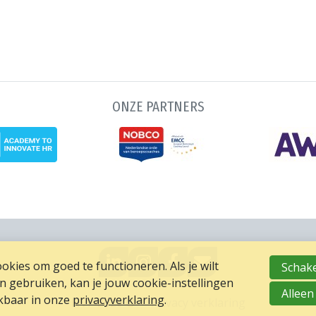
ONZE PARTNERS
GA
GO
GA
MAIL
kies om goed te functioneren. Als je wilt
Schake
NAAR
TO
NAAR
NAAR
gebruiken, kan je jouw cookie-instellingen
LINKEDIN
INSTAGRAM
FACEBOOK
ONS
Alleen
ikbaar in onze
privacyverklaring
.
Footer
NVP 2026 ©
Privacy verklaring