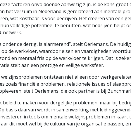
s deze factoren onvoldoende aanwezig zijn, is de kans groot 
n het verzuim in Nederland is gerelateerd aan mentale pro
eren, wat kostbaar is voor bedrijven. Het creëren van een ge
un volledige potentieel te benutten, wat bedrijven helpt o
R-netwerk.
 onder de dertig, is alarmerend”, stelt Oerlemans. De huid
 op de werkvloer, waardoor eisen en vaardigheden voortdu
 en mentaal fris op de werkvloer te krijgen. Dat is zeker 
tie stelt aan een prettige en veilige werksfeer.
le welzijnsproblemen ontstaan niet alleen door werkgerelate
s zoals financiële problemen, relationele issues of slaappro
opleveren, stelt Oerlemans, die ook partner is bij Bunchmark
 beleid te maken voor dergelijke problemen, maar bij bedr
t. Op basis daarvan wordt in samenwerking met leidinggeven
investeren in tools om mentale welzijnsproblemen in kaart t
aar dit moet wel bij de cultuur van je organisatie passen, en