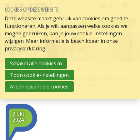
EN
COOKIES OP DEZE WEBSITE
OPE
Deze website maakt gebruik van cookies om goed te
INLOGGEN
functioneren. Als je wilt aanpassen welke cookies we
ME
mogen gebruiken, kan je jouw cookie-instellingen
wijzigen. Meer informatie is beschikbaar in onze
privacyverklaring
.
Schakel alle cookies in
HOME
HR ACTUEEL
Toon cookie-instellingen
GROTE BLINDE VLEK BIJ WERKGEVERS: BIJNA HELFT VAN DE
MOEDERS ERVAART TERUGKEER NAAR WERK ALS ZWAAR
Alleen essentiële cookies
3 okt
2024