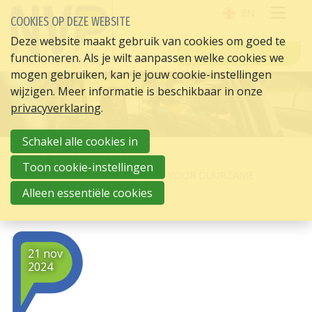
EN
COOKIES OP DEZE WEBSITE
OPE
Deze website maakt gebruik van cookies om goed te
INLOGGEN
functioneren. Als je wilt aanpassen welke cookies we
ME
mogen gebruiken, kan je jouw cookie-instellingen
wijzigen. Meer informatie is beschikbaar in onze
privacyverklaring
.
Schakel alle cookies in
HOME
HR ACTUEEL
Toon cookie-instellingen
MKB KAN SUBSIDIE AANVRAGEN VOOR DUURZAME
MOBILITEIT
Alleen essentiële cookies
21 nov
2024