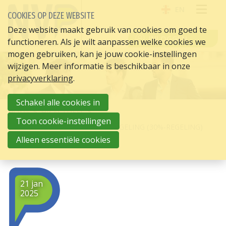
EN
COOKIES OP DEZE WEBSITE
OPE
Deze website maakt gebruik van cookies om goed te
INLOGGEN
functioneren. Als je wilt aanpassen welke cookies we
ME
mogen gebruiken, kan je jouw cookie-instellingen
wijzigen. Meer informatie is beschikbaar in onze
privacyverklaring
.
Schakel alle cookies in
HOME
HR ACTUEEL
Toon cookie-instellingen
AANVRAAGFORMULIER EXPATREGELING (30%-REGELING)
2025 BESCHIKBAAR
Alleen essentiële cookies
21 jan
2025