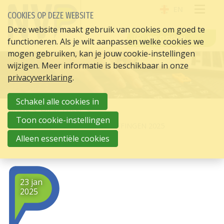
EN
COOKIES OP DEZE WEBSITE
OPE
Deze website maakt gebruik van cookies om goed te
INLOGGEN
functioneren. Als je wilt aanpassen welke cookies we
ME
mogen gebruiken, kan je jouw cookie-instellingen
wijzigen. Meer informatie is beschikbaar in onze
privacyverklaring
.
Schakel alle cookies in
HOME
HR ACTUEEL
Toon cookie-instellingen
AANGIFTETIJDVAKKEN LOONHEFFINGEN 2025
GEPUBLICEERD
Alleen essentiële cookies
23 jan
2025