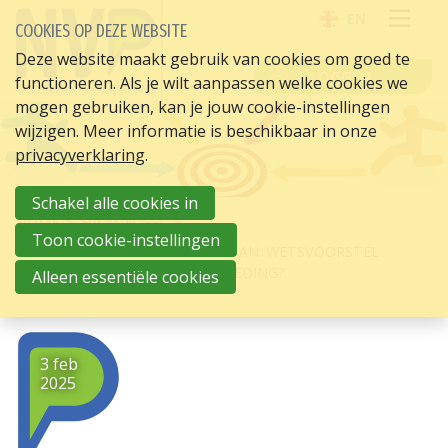
EN
COOKIES OP DEZE WEBSITE
OPE
Deze website maakt gebruik van cookies om goed te
INLOGGEN
functioneren. Als je wilt aanpassen welke cookies we
ME
mogen gebruiken, kan je jouw cookie-instellingen
wijzigen. Meer informatie is beschikbaar in onze
privacyverklaring
.
Schakel alle cookies in
HOME
HR ACTUEEL
Toon cookie-instellingen
WAT KAN HR IN 2025 AL DOEN AAN: WETSVOORSTEL
HERVORMING CONCURRENTIEBEDING?
Alleen essentiële cookies
3 feb
2025