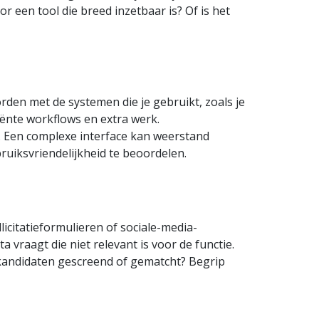
or een tool die breed inzetbaar is? Of is het
den met de systemen die je gebruikt, zoals je
iënte workflows en extra werk.
en. Een complexe interface kan weerstand
iks­vriendelijk­heid te beoordelen.
icitatie­formulieren of sociale-media­
 vraagt die niet relevant is voor de functie.
kandidaten gescreend of gematcht? Begrip