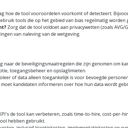
g hoe de tool vooroordelen voorkomt of detecteert. Bijvoorb
t? Gebruik tools die op het gebied van bias regelmatig worden
nt?
Zorg dat de tool voldoet aan privacywetten (zoals AVG/
ringen van naleving van de wetgeving.
g naar de beveiligingsmaatregelen die zijn genomen om kan
ptie, toegangsbeheer en opslaglimieten.
leer of data alleen toegankelijk is voor bevoegde person
je moet kandidaten informeren over hoe hun data wordt gebr
I's de tool kan verbeteren, zoals time-to-hire, cost-per-hir
tool hebben gebruikt.
 kosten, inclusief licentiekosten, implementatiekosten en e