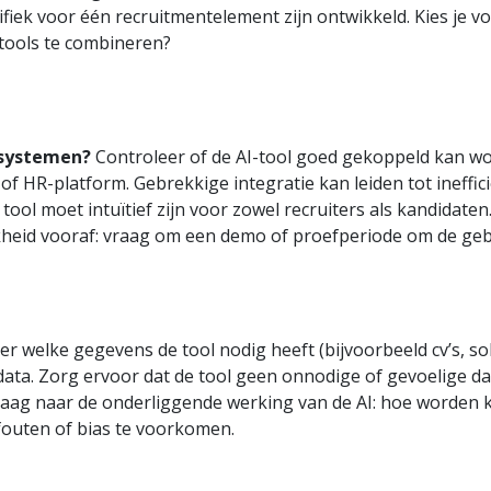
cifiek voor één recruitmentelement zijn ontwikkeld. Kies je vo
 tools te combineren?
 systemen?
Controleer of de AI-tool goed gekoppeld kan wor
of HR-platform. Gebrekkige integratie kan leiden tot ineffic
tool moet intuïtief zijn voor zowel recruiters als kandidat
k­heid vooraf: vraag om een demo of proefperiode om de gebru
r welke gegevens de tool nodig heeft (bijvoorbeeld cv’s, soll
ata. Zorg ervoor dat de tool geen onnodige of gevoelige data
aag naar de onderliggende werking van de AI: hoe worden 
fouten of bias te voorkomen.