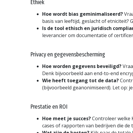
Ethiek
Hoe wordt bias geminimaliseerd?
Vraa
basis van leeftijd, geslacht of etnicitei
Is de tool ethisch en juridisch complia
leverancier om documentatie of certifice
Privacy en gegevensbescherming
Hoe worden gegevens beveiligd?
Vraa
Denk bijvoorbeeld aan end-to-end encry
Wie heeft toegang tot de data?
Contro
(bijvoorbeeld geanonimiseerd). Let op: 
Prestatie en ROI
Hoe meet je succes?
Controleer welke KP
cases of rapporten van bedrijven die de 
Wat zijn de kosten?
Kijk naar de totale