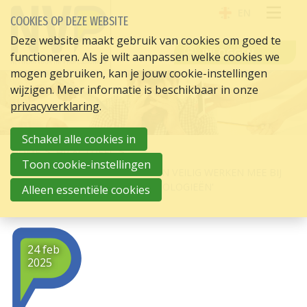
EN
COOKIES OP DEZE WEBSITE
OPE
Deze website maakt gebruik van cookies om goed te
INLOGGEN
functioneren. Als je wilt aanpassen welke cookies we
ME
mogen gebruiken, kan je jouw cookie-instellingen
wijzigen. Meer informatie is beschikbaar in onze
privacyverklaring
.
Schakel alle cookies in
HOME
HR ACTUEEL
Toon cookie-instellingen
TNO EN RIVM: 'NEEM GEZOND EN VEILIG WERKEN MEE BIJ
INVOERING VAN NIEUWE TECHNOLOGIEËN'
Alleen essentiële cookies
24 feb
2025