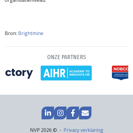
Bron:
Brightmine
ONZE PARTNERS
GA
GO
GA
MAIL
NAAR
TO
NAAR
NAAR
LINKEDIN
INSTAGRAM
FACEBOOK
ONS
Footer
NVP 2026 ©
Privacy verklaring