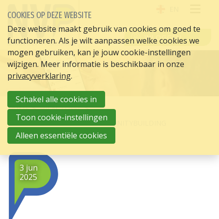
EN
COOKIES OP DEZE WEBSITE
OPE
Deze website maakt gebruik van cookies om goed te
INLOGGEN
functioneren. Als je wilt aanpassen welke cookies we
ME
mogen gebruiken, kan je jouw cookie-instellingen
wijzigen. Meer informatie is beschikbaar in onze
privacyverklaring
.
Schakel alle cookies in
HOME
HR ACTUEEL
Toon cookie-instellingen
SAMEN VOORUIT DOOR COMMUNITYBUILDING
Alleen essentiële cookies
3 jun
2025