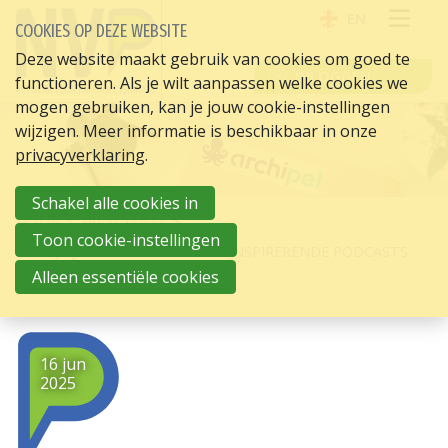
EN
COOKIES OP DEZE WEBSITE
OPE
Deze website maakt gebruik van cookies om goed te
INLOGGEN
functioneren. Als je wilt aanpassen welke cookies we
ME
mogen gebruiken, kan je jouw cookie-instellingen
wijzigen. Meer informatie is beschikbaar in onze
privacyverklaring
.
Schakel alle cookies in
HOME
HR ACTUEEL
Toon cookie-instellingen
VERRIJK JE HR-INZICHTEN MET INSPIRERENDE PODCASTS
VAN ARCHIPEL ACADEMY
Alleen essentiële cookies
16 jun
2025