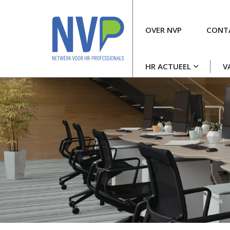
Meta
OVER NVP
CONT
navigatie
Hoofdnavigatie
HR ACTUEEL
V