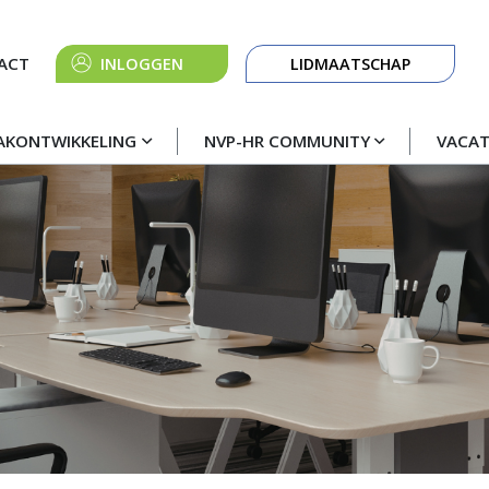
Knop
ACT
INLOGGEN
LIDMAATSCHAP
navigatie
AKONTWIKKELING
NVP-HR COMMUNITY
VACA