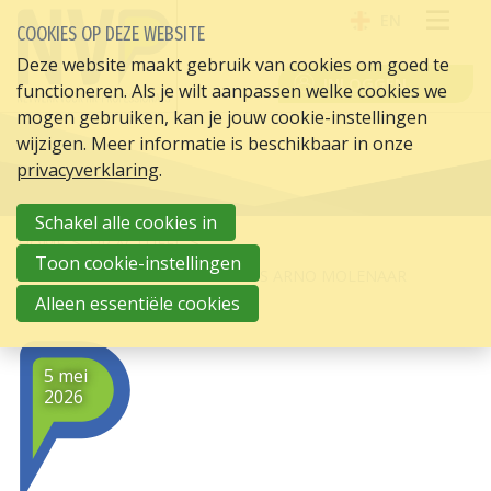
EN
COOKIES OP DEZE WEBSITE
OPE
Deze website maakt gebruik van cookies om goed te
INLOGGEN
functioneren. Als je wilt aanpassen welke cookies we
ME
mogen gebruiken, kan je jouw cookie-instellingen
wijzigen. Meer informatie is beschikbaar in onze
privacyverklaring
.
Schakel alle cookies in
HOME
HR ACTUEEL
Toon cookie-instellingen
DE TOEKOMST VAN HR VOLGENS ARNO MOLENAAR
Alleen essentiële cookies
5 mei
2026