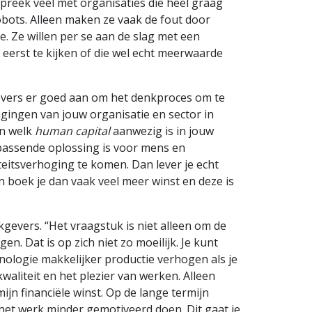
 spreek veel met organisaties die heel graag
robots. Alleen maken ze vaak de fout door
e. Ze willen per se aan de slag met een
eerst te kijken of die wel echt meerwaarde
vers er goed aan om het denkproces om te
agingen van jouw organisatie en sector in
en welk
human capital
aanwezig is in jouw
passende oplossing is voor mens en
teitsverhoging te komen. Dan lever je echt
 boek je dan vaak veel meer winst en deze is
kgevers. “Het vraagstuk is niet alleen om de
en. Dat is op zich niet zo moeilijk. Je kunt
ologie makkelijker productie verhogen als je
aliteit en het plezier van werken. Alleen
ijn financiële winst. Op de lange termijn
het werk minder gemotiveerd doen. Dit gaat je