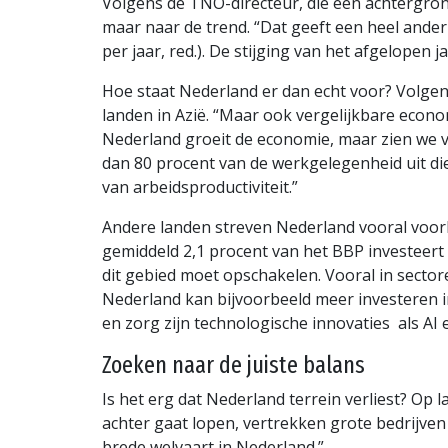
Volgens de TNO-directeur, die een achtergron
maar naar de trend. “Dat geeft een heel ander 
per jaar, red.). De stijging van het afgelopen 
Hoe staat Nederland er dan echt voor? Volgen
landen in Azië. “Maar ook vergelijkbare econom
Nederland groeit de economie, maar zien we v
dan 80 procent van de werkgelegenheid uit die
van arbeidsproductiviteit.”
Andere landen streven Nederland vooral voorbi
gemiddeld 2,1 procent van het BBP investeert 
dit gebied moet opschakelen. Vooral in sector
Nederland kan bijvoorbeeld meer investeren i
en zorg zijn technologische innovaties als AI 
Zoeken naar de juiste balans
Is het erg dat Nederland terrein verliest? Op 
achter gaat lopen, vertrekken grote bedrijven 
brede welvaart in Nederland.”