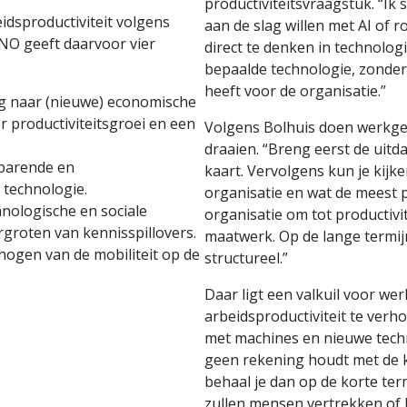
productiviteitsvraagstuk. “Ik
idsproductiviteit volgens
aan de slag willen met AI of 
NO geeft daarvoor vier
direct te denken in technologi
bepaalde technologie, zonder 
heeft voor de organisatie.”
g naar (nieuwe) economische
r productiviteitsgroei en een
Volgens Bolhuis doen werkge
draaien. “Breng eerst de uitd
sparende en
kaart. Vervolgens kun je kijk
technologie.
organisatie en wat de meest 
hnologische en sociale
organisatie om tot productivi
ergroten van kennisspillovers.
maatwerk. Op de lange termijn
hogen van de mobiliteit op de
structureel.”
Daar ligt een valkuil voor wer
arbeidsproductiviteit te verhog
met machines en nieuwe techn
geen rekening houdt met de kw
behaal je dan op de korte term
zullen mensen vertrekken of 