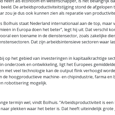
d heeft als econoom en wetenschapper, is het belangrijk d
beeld. De arbeidsproductiviteitstijging stond de afgelopen 
jaar zou je dus ook kunnen zien als reparatie van productivite
s Bolhuis staat Nederland internationaal aan de top, maar 
ieën in Europa doen het beter”, legt hij uit. Dat verschil k
ooral een toename in de dienstensector, zoals zakelijke die
nstensectoren. Dat zijn arbeidsintensieve sectoren waar las
j op het gebied van investeringen in kapitaalkrachtige sec
in onderzoek en ontwikkeling, ligt het Europees gemiddelde
en met veel technologie kan de output flink verhoogd worden
n de hoogproductieve machine- en chipindustrie, farma en b
en robotisering mogelijk.
lange termijn wel, vindt Bolhuis. “Arbeidsproductiviteit is e
naar plekken waar het beter is. Dat heeft uiteindelijk grote