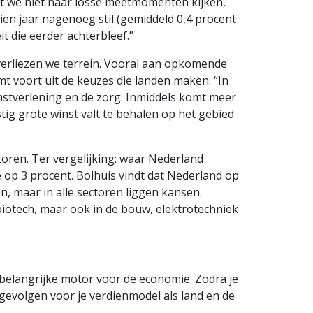
at we niet naar losse meetmomenten kijken,
tien jaar nagenoeg stil (gemiddeld 0,4 procent
it die eerder achterbleef.”
verliezen we terrein. Vooral aan opkomende
omt voort uit de keuzes die landen maken. “In
nstverlening en de zorg. Inmiddels komt meer
tig grote winst valt te behalen op het gebied
toren. Ter vergelijking: waar Nederland
 op 3 procent. Bolhuis vindt dat Nederland op
, maar in alle sectoren liggen kansen.
iotech, maar ook in de bouw, elektrotechniek
en belangrijke motor voor de economie. Zodra je
 gevolgen voor je verdienmodel als land en de