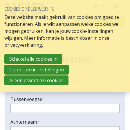
EN
COOKIES OP DEZE WEBSITE
OPE
Deze website maakt gebruik van cookies om goed te
INLOGGEN
functioneren. Als je wilt aanpassen welke cookies we
ME
mogen gebruiken, kan je jouw cookie-instellingen
HOME
VACATURES
NVP ACCOUNT AANMAKEN
wijzigen. Meer informatie is beschikbaar in onze
privacyverklaring
.
NVP ACCOUNT AANMAKEN
Schakel alle cookies in
Toon cookie-instellingen
Voornaam
*
Alleen essentiële cookies
Tussenvoegsel
Achternaam
*