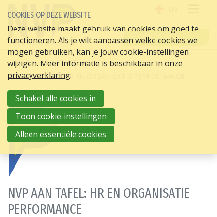
EN
COOKIES OP DEZE WEBSITE
OPE
Deze website maakt gebruik van cookies om goed te
INLOGGEN
functioneren. Als je wilt aanpassen welke cookies we
ME
mogen gebruiken, kan je jouw cookie-instellingen
HOME
HR ACTUEEL
wijzigen. Meer informatie is beschikbaar in onze
privacyverklaring
.
NVP AAN TAFEL: HR EN ORGANISATIE PERFORMANCE
Schakel alle cookies in
Toon cookie-instellingen
13-01-
2022
Alleen essentiële cookies
NVP AAN TAFEL: HR EN ORGANISATIE
PERFORMANCE