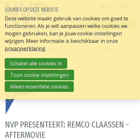
EN
COOKIES OP DEZE WEBSITE
OPE
Deze website maakt gebruik van cookies om goed te
INLOGGEN
functioneren. Als je wilt aanpassen welke cookies we
ME
mogen gebruiken, kan je jouw cookie-instellingen
HOME
HR ACTUEEL
wijzigen. Meer informatie is beschikbaar in onze
privacyverklaring
.
NVP PRESENTEERT: REMCO CLAASSEN - AFTERMOVIE
Schakel alle cookies in
Toon cookie-instellingen
11-10-
2022
Alleen essentiële cookies
NVP PRESENTEERT: REMCO CLAASSEN -
AFTERMOVIE