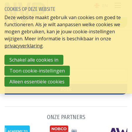
EN
COOKIES OP DEZE WEBSITE
OPE
Deze website maakt gebruik van cookies om goed te
INLOGGEN
functioneren. Als je wilt aanpassen welke cookies we
ME
mogen gebruiken, kan je jouw cookie-instellingen
HOME
ZOEKRESULTATEN
wijzigen. Meer informatie is beschikbaar in onze
privacyverklaring
.
ZOEKRESULTATEN
Schakel alle cookies in
Toon cookie-instellingen
Zoekveld
Alleen essentiële cookies
ZOEK
ONZE PARTNERS