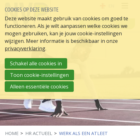
EN
COOKIES OP DEZE WEBSITE
OPE
Deze website maakt gebruik van cookies om goed te
INLOGGEN
functioneren. Als je wilt aanpassen welke cookies we
ME
mogen gebruiken, kan je jouw cookie-instellingen
wijzigen. Meer informatie is beschikbaar in onze
privacyverklaring
.
Schakel alle cookies in
Toon cookie-instellingen
Alleen essentiële cookies
HOME
HR ACTUEEL
WERK ALS EEN ATLEET