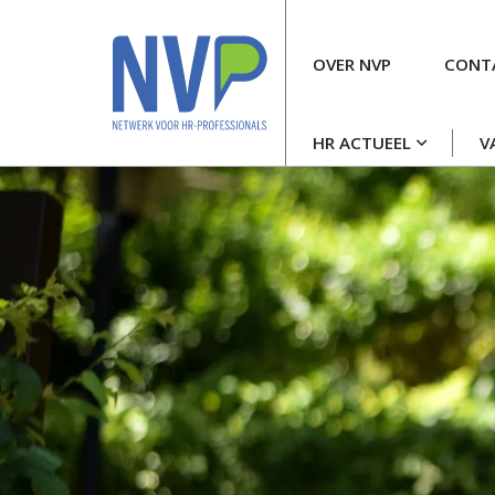
Meta
OVER NVP
CONT
navigatie
Hoofdnavigatie
HR ACTUEEL
V