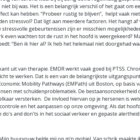
et bij was. Het is een belangrijk verschil of het gaat om e
fect kan hebben. “Probeer rustig te blijven”, helpt vaak ni
den stressvol? Dat ligt aan meerdere factoren. Het hangt af
stressvolle gebeurtenissen zijn er misschien mogelijkheden o
rk even wachten tot de rust in het hoofd is weergekeerd? M
dt: “Ben ik hier al? Ik heb het helemaal niet doorgehad waa
e kant uit van therapie. EMDR werkt vaak goed bij PTSS. Ch
ht te werken. Dat is een van de belangrijkste uitgangspu
Economic Mobility Pathways (EMPath) uit Boston, op basis v
nsen met schuldenproblematiek. De bestaansonzekerheid d
 elkaar versterken. De invloed hiervan op je hersenen is we
controle en het aanpassen op onze omgeving. Als dat hoofd 
do's and don'ts in het sociaal verkeer en gepaste alertheid b
Mijn buurvouw belde mij op m’n mobiel. Van schrik maakte ik