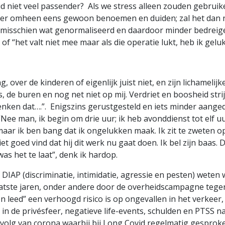
id niet veel passender? Als we stress alleen zouden gebruik
g er omheen eens gewoon benoemen en duiden; zal het dan n
n misschien wat genormaliseerd en daardoor minder bedrei
 of “het valt niet mee maar als die operatie lukt, heb ik ge
 over de kinderen of eigenlijk juist niet, en zijn lichamelijk
s, de buren en nog net niet op mij. Verdriet en boosheid str
 denken dat….”. Enigszins gerustgesteld en iets minder aange
Nee man, ik begin om drie uur; ik heb avonddienst tot elf uur.
maar ik ben bang dat ik ongelukken maak. Ik zit te zweten op
iet goed vind dat hij dit werk nu gaat doen. Ik bel zijn baas.
as het te laat”, denk ik hardop.
DIAP (discriminatie, intimidatie, agressie en pesten) weten 
laatste jaren, onder andere door de overheidscampagne teg
n leed” een verhoogd risico is op ongevallen in het verkeer, 
n de privésfeer, negatieve life-events, schulden en PTSS 
s gevolg van corona waarbij bij Long Covid regelmatig gesprok