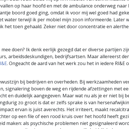
gevallen op haar hoofd en met de ambulance onderweg naar h
ntje boord goed ging, omdat ik voor mij wel goed had geke
 water terwijl ik per mobiel mijn zoon informeerde. Later w
 het toen gehaald. Zeker niet door concentratie en alerthe
ts mee doen? Ik denk eerlijk gezegd dat er diverse partijen zi
urs, arbeidsdeskundigen, bedrijfsartsen. Maar allereerst de
I&E
. Ongeacht de aard van het werk zou het in iedere RI&E
ewustzijn bij bedrijven en overheden. Bij werkzaamheden ver
n, signalering boven de weg en rijdende afzettingen met een
t en duidelijk aangegeven. Maar wat nu als je er niet bij be
 langdurig zo groot is dat er zelfs sprake is van hersenafwij
act ervan is juist averechts. Het irriteert, maakt recalcitra
chter op een file of een rood kruis over het hoofd heeft gez
id maken: als psychische problemen niet gesignaleerd word