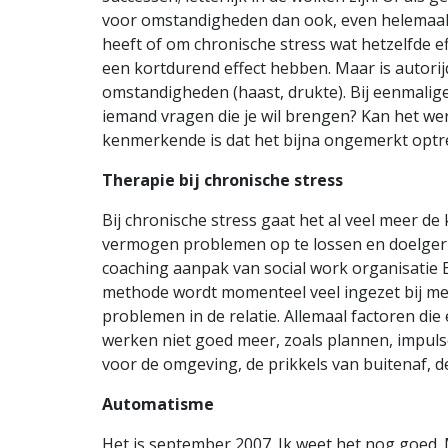
voor omstandigheden dan ook, even helemaal ni
heeft of om chronische stress wat hetzelfde ef
een kortdurend effect hebben. Maar is autorij
omstandigheden (haast, drukte). Bij eenmalige 
iemand vragen die je wil brengen? Kan het we
kenmerkende is dat het bijna ongemerkt optree
Therapie bij chronische stress
Bij chronische stress gaat het al veel meer d
vermogen problemen op te lossen en doelgeric
coaching aanpak van social work organisatie 
methode wordt momenteel veel ingezet bij me
problemen in de relatie. Allemaal factoren die
werken niet goed meer, zoals plannen, impuls
voor de omgeving, de prikkels van buitenaf, de 
Automatisme
Het is september 2007. Ik weet het nog goed. 