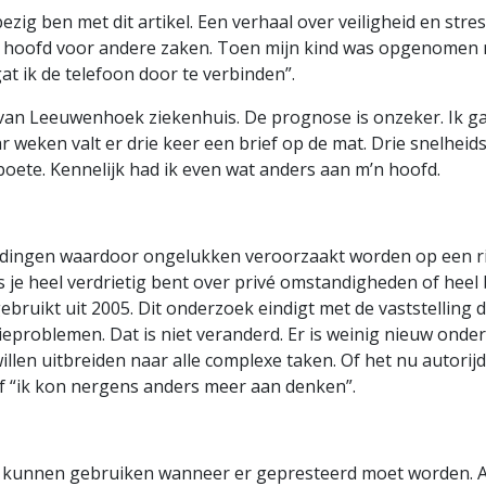
ig ben met dit artikel. Een verhaal over veiligheid en stress.
je hoofd voor andere zaken. Toen mijn kind was opgenomen 
gat ik de telefoon door te verbinden”.
ie van Leeuwenhoek ziekenhuis. De prognose is onzeker. Ik ga
ar weken valt er drie keer een brief op de mat. Drie snelhe
boete. Kennelijk had ik even wat anders aan m’n hoofd.
leidingen waardoor ongelukken veroorzaakt worden op een ri
ls je heel verdrietig bent over privé omstandigheden of hee
ebruikt uit 2005. Dit onderzoek eindigt met de vaststelling 
tieproblemen. Dat is niet veranderd. Er is weinig nieuw on
 willen uitbreiden naar alle complexe taken. Of het nu autori
of “ik kon nergens anders meer aan denken”.
 kunnen gebruiken wanneer er gepresteerd moet worden. Alt