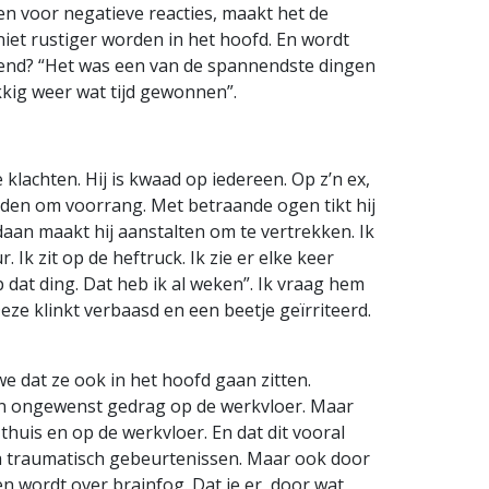
en voor negatieve reacties, maakt het de
iet rustiger worden in het hoofd. En wordt
gend? “Het was een van de spannendste dingen
lukkig weer wat tijd gewonnen”.
e klachten. Hij is kwaad op iedereen. Op z’n ex,
ijden om voorrang. Met betraande ogen tikt hij
daan maakt hij aanstalten om te vertrekken. Ik
 Ik zit op de heftruck. Ik zie er elke keer
 dat ding. Dat heb ik al weken”. Ik vraag hem
 Deze klinkt verbaasd en een beetje geïrriteerd.
we dat ze ook in het hoofd gaan zitten.
en ongewenst gedrag op de werkvloer. Maar
thuis en op de werkvloer. En dat dit vooral
na traumatisch gebeurtenissen. Maar ook door
en wordt over brainfog. Dat je er, door wat