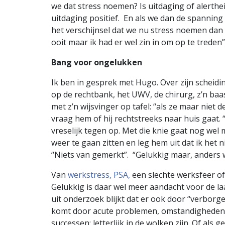
we dat stress noemen? Is uitdaging of alerthe
uitdaging positief. En als we dan de spannin
het verschijnsel dat we nu stress noemen da
ooit maar ik had er wel zin in om op te treden”
Bang voor ongelukken
Ik ben in gesprek met Hugo. Over zijn scheiding,
op de rechtbank, het UWV, de chirurg, z’n baa
met z’n wijsvinger op tafel: “als ze maar niet
vraag hem of hij rechtstreeks naar huis gaat. “
vreselijk tegen op. Met die knie gaat nog wel 
weer te gaan zitten en leg hem uit dat ik het n
“Niets van gemerkt”. “Gelukkig maar, anders w
Van
werkstress, PSA,
een slechte werksfeer of 
Gelukkig is daar wel meer aandacht voor de 
uit onderzoek blijkt dat er ook door “verborge
komt door acute problemen, omstandigheden i
successen; letterlijk in de wolken zijn. Of al