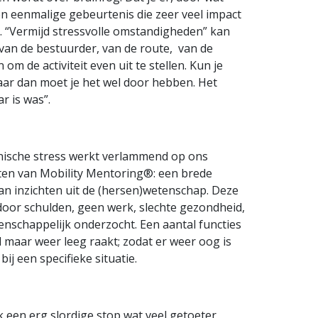
en eenmalige gebeurtenis die zeer veel impact
et. “Vermijd stressvolle omstandigheden” kan
 van de bestuurder, van de route, van de
m de activiteit even uit te stellen. Kun je
aar dan moet je het wel door hebben. Het
r is was”.
ronische stress werkt verlammend op ons
nten van Mobility Mentoring®: een brede
an inzichten uit de (hersen)wetenschap. Deze
oor schulden, geen werk, slechte gezondheid,
tenschappelijk onderzocht. Een aantal functies
maar weer leeg raakt; zodat er weer oog is
ij een specifieke situatie.
 een erg slordige stop wat veel getoeter