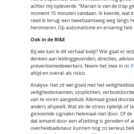
achter mij opleverde. “Marian is van de trap 
moment 15 minuten vandaan. Ik keerde, wat ka
reed ik terug: een tweebaansweg weg langs het
herinneren. Op automatisme en ervaring heb ik
Ook in de RI&E
Bij wie kan ik dit verhaal kwijt? Wie gaat er ie
denken aan leidinggevenden, directies, advise
preventiemedewerkers. Neem het mee in
de R
altijd en overal: als risico.
Analyse: Het zit wel goed met het veiligheidsb
veiligheidsmannen, stoplichten, verbodsborde
van te voren aangeduid. Allemaal goed doordach
anders afspeelt. Wat als de stress tijdelijk of
genoemde signalen helemaal niet door. Of de imp
dat iemand door een afzetting is gereden of a
overheidsadviseur kunnen nog zo serieus bele